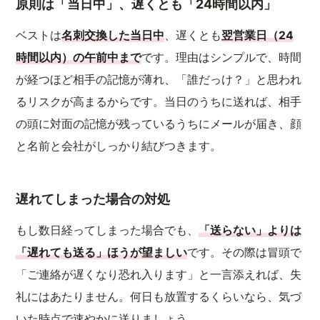
原則は「当日中」、遅くとも「24時間以内」
ベストは
名刺交換した当日中
、遅くとも
翌営業日（24
時間以内）の午前中まで
です。理由はシンプルで、時間
が経つほど相手の記憶が薄れ、「誰だっけ？」と思われ
るリスクが高まるからです。当日のうちに送れば、相手
の頭に対面の記憶が残っているうちにメールが届き、顔
と名前と会社がしっかり結びつきます。
遅れてしまった場合の対処
もし数日経ってしまった場合でも、
「送らない」よりは
「遅れても送る」ほうが望ましい
です。その際は冒頭で
「ご連絡が遅くなり恐れ入ります」と一言添えれば、失
礼にはあたりません。何日も放置するくらいなら、気づ
いた時点で速やかに送りましょう。