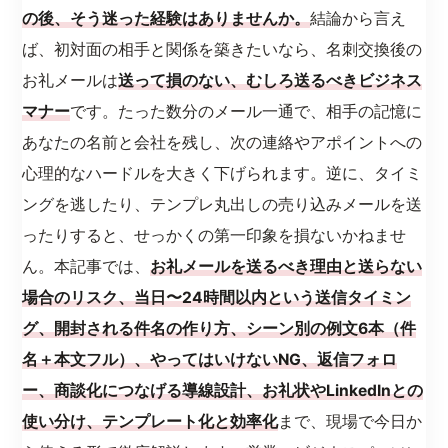
の後、そう迷った経験はありませんか。
結論から言え
ば、初対面の相手と関係を築きたいなら、名刺交換後の
お礼メールは
送って損のない、むしろ送るべきビジネス
マナー
です。たった数分のメール一通で、相手の記憶に
あなたの名前と会社を残し、次の連絡やアポイントへの
心理的なハードルを大きく下げられます。逆に、タイミ
ングを逃したり、テンプレ丸出しの売り込みメールを送
ったりすると、せっかくの第一印象を損ないかねませ
ん。本記事では、
お礼メールを送るべき理由と送らない
場合のリスク、当日〜24時間以内という送信タイミン
グ、開封される件名の作り方、シーン別の例文6本（件
名＋本文フル）、やってはいけないNG、返信フォロ
ー、商談化につなげる導線設計、お礼状やLinkedInとの
使い分け、テンプレート化と効率化
まで、現場で今日か