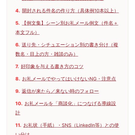
開封される件名の作り方（具体例10本以上）
【例文集】シーン別お礼メール例文（件名＋
本文フル）
送り先・シチュエーション別の書き分け（複
数名・目上の方・雑談のみ）
好印象を与える書き方のコツ
お礼メールでやってはいけないNG・注意点
返信が来たら／来ない時のフォロー
お礼メールを「商談化」につなげる導線設
計
お礼状（手紙）・SNS（LinkedIn等）との使
い分け