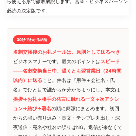
ら使える形で徹底解説します。営業・ビジネスパーソン
必読の決定版です。
30秒でわかる結論
名刺交換後のお礼メールは、原則として送るべき
ビジネスマナーです。最大のポイントは
スピード
——名刺交換当日中、遅くとも翌営業日（24時間
以内）に送る
こと。件名は『用件＋会社名・氏
名』でひと目で誰からか分かるようにし、本文は
挨拶→お礼→相手の発言に触れる一文→次アクシ
ョン→結び→署名
の順に簡潔にまとめます。初回
からの強い売り込み・長文・テンプレ丸出し・深
夜送信・宛名や社名の誤りはNG。返信が来なくて