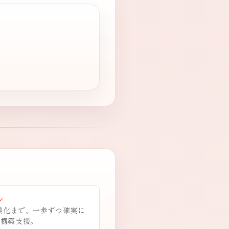
ン
商談化まで、一歩ずつ確実に
ン構築支援。