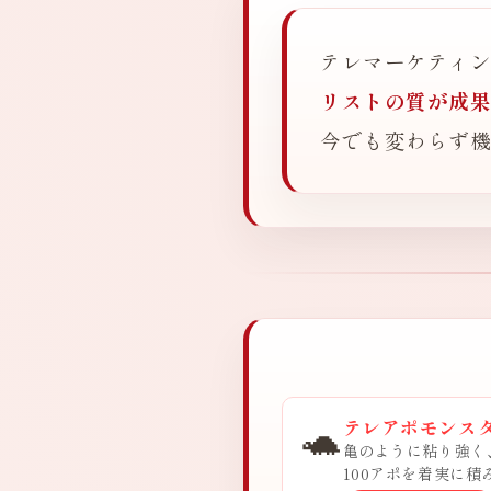
テレマーケティ
リストの質が成
今でも変わらず
🐢
テレアポモンス
亀のように粘り強く
100アポを着実に