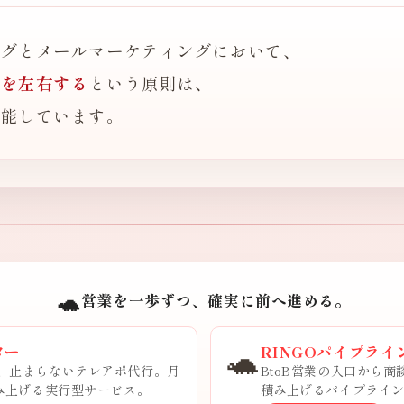
ングとメールマーケティングにおいて、
果を左右する
という原則は、
機能しています。
🐢
営業を一歩ずつ、確実に前へ進める。
🐢
ター
RINGOパイプライ
、止まらないテレアポ代行。月
BtoB営業の入口から
積み上げる実行型サービス。
積み上げるパイプライ