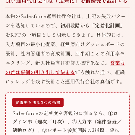
良い運用代行会社は「定着化」を最優先で設計する
本物のSalesforce運用代行会社は、上記の失敗パター
ンを熟知しているので、
初期段階から「定着化計画」
をRFPの一項目として明示してきます。具体的には、
入力項目の最小化提案、経営層向けダッシュボードの
設計、社内管理者の育成計画、四半期ごとの利用率モ
ニタリング、新入社員向け研修の標準化など。
営業力
の差は事例の引き出しで決まる
でも触れた通り、組織
にナレッジを残す設計こそ運用代行会社の真価です。
定着率を測る3つの指標
Salesforceの定着度を客観的に測るなら、
①ロ
グイン率（週次／月次）、②入力率（案件登録／
活動ログ）、③レポート参照回数
の3指標。優れ