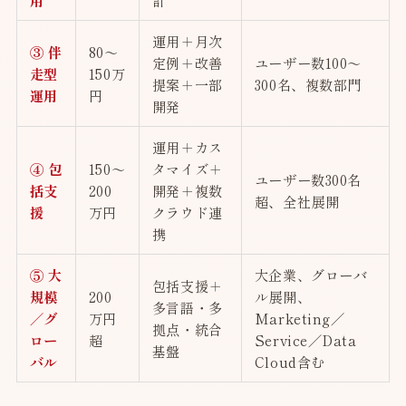
用
計
運用＋月次
③ 伴
80〜
定例＋改善
ユーザー数100〜
走型
150万
提案＋一部
300名、複数部門
運用
円
開発
運用＋カス
④ 包
150〜
タマイズ＋
ユーザー数300名
括支
200
開発＋複数
超、全社展開
援
万円
クラウド連
携
⑤ 大
大企業、グローバ
包括支援＋
規模
200
ル展開、
多言語・多
／グ
万円
Marketing／
拠点・統合
ロー
超
Service／Data
基盤
バル
Cloud含む