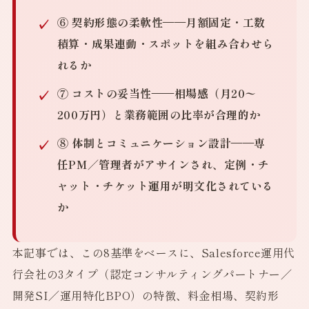
⑥ 契約形態の柔軟性
——月額固定・工数
積算・成果連動・スポットを組み合わせら
れるか
⑦ コストの妥当性
——相場感（月20〜
200万円）と業務範囲の比率が合理的か
⑧ 体制とコミュニケーション設計
——専
任PM／管理者がアサインされ、定例・チ
ャット・チケット運用が明文化されている
か
本記事では、この8基準をベースに、Salesforce運用代
行会社の3タイプ（認定コンサルティングパートナー／
開発SI／運用特化BPO）の特徴、料金相場、契約形