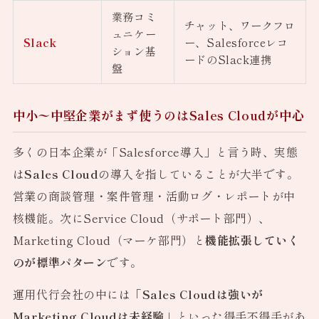
業務コミ
チャット、ワークフロ
ュニケー
Slack
ー、Salesforceレコ
ション基
ードのSlack連携
盤
中小〜中堅企業がまず使うのはSales Cloudが中心
多くの日本企業が「Salesforce導入」と言う時、実態
は
Sales Cloud
の導入を指していることが大半です。
営業の商談管理・案件管理・活動ログ・レポートが中
核機能。次にService Cloud（サポート部門）、
Marketing Cloud（マーケ部門）と
機能拡張していく
のが標準パターン
です。
運用代行会社の中には
「Sales Cloudは強いが
Marketing Cloudは未経験」
といった得手不得手があ