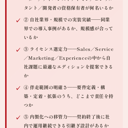
タント／開発者の資格保有者が何名いるか
② 自社業界・規模での実装実績
——同業
界での導入事例があるか、規模感が合って
いるか
③ ライセンス選定力
——Sales／Service
／Marketing／Experienceの中から自
社課題に最適なエディションを提案できる
か
④ 伴走範囲の明確さ
——要件定義・構
築・定着・拡張のうち、どこまで責任を持
つか
⑤ 内製化への移管力
——契約終了後に社
内で運用継続できる引継ぎ設計があるか