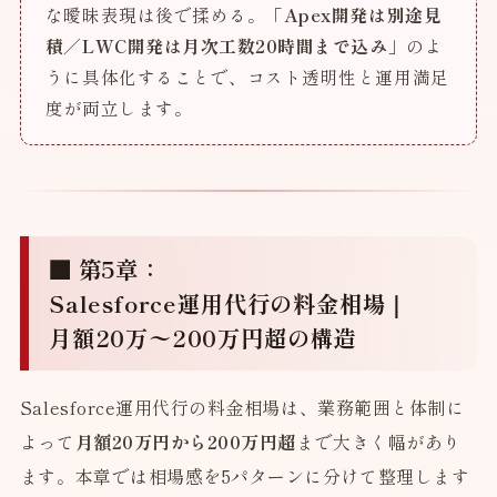
な曖昧表現は後で揉める。
「Apex開発は別途見
積／LWC開発は月次工数20時間まで込み」
のよ
うに具体化することで、コスト透明性と運用満足
度が両立します。
■ 第5章：
Salesforce運用代行の料金相場｜
月額20万〜200万円超の構造
Salesforce運用代行の料金相場は、業務範囲と体制に
よって
月額20万円から200万円超
まで大きく幅があり
ます。本章では相場感を5パターンに分けて整理します