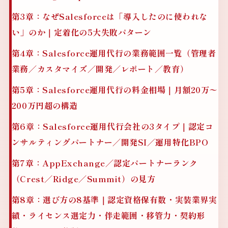
第3章：なぜSalesforceは「導入したのに使われな
い」のか｜定着化の5大失敗パターン
第4章：Salesforce運用代行の業務範囲一覧（管理者
業務／カスタマイズ／開発／レポート／教育）
第5章：Salesforce運用代行の料金相場｜月額20万〜
200万円超の構造
第6章：Salesforce運用代行会社の3タイプ｜認定コ
ンサルティングパートナー／開発SI／運用特化BPO
第7章：AppExchange／認定パートナーランク
（Crest／Ridge／Summit）の見方
第8章：選び方の8基準｜認定資格保有数・実装業界実
績・ライセンス選定力・伴走範囲・移管力・契約形