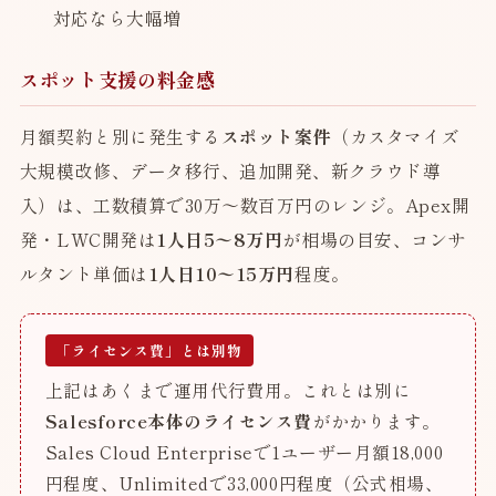
対応なら大幅増
スポット支援の料金感
月額契約と別に発生する
スポット案件
（カスタマイズ
大規模改修、データ移行、追加開発、新クラウド導
入）は、工数積算で30万〜数百万円のレンジ。Apex開
発・LWC開発は
1人日5〜8万円
が相場の目安、コンサ
ルタント単価は
1人日10〜15万円
程度。
「ライセンス費」とは別物
上記はあくまで運用代行費用。これとは別に
Salesforce本体のライセンス費
がかかります。
Sales Cloud Enterpriseで1ユーザー月額18,000
円程度、Unlimitedで33,000円程度（公式相場、