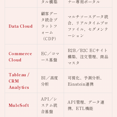
タル構築
ナー専用ポータル
顧客デー
マルチソースデータ統
タ統合プ
合、リアルタイムプロ
Data Cloud
ラットフ
ファイル、セグメンテ
ォーム
ーション
（CDP）
B2B／B2C ECサイト
Commerce
EC／コマ
構築、注文管理、商品
Cloud
ース基盤
マスタ
Tableau /
BI／高度
可視化、予測分析、
CRM
分析
Einstein連携
Analytics
API／シ
API管理、データ連
MuleSoft
ステム統
携、ETL機能
合基盤