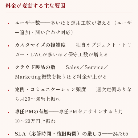
料金が変動する主な要因
ユーザー数
——多いほど運用工数が増える（ユーザ
ー追加・問い合わせ対応）
カスタマイズの複雑度
——独自オブジェクト・トリ
ガー・LWCが多いほど保守工数が増える
クラウド製品の数
——Sales／Service／
Marketing複数を扱うほど料金が上がる
定例・コミュニケーション頻度
——週次定例ありな
ら月20〜30%上振れ
専任PMの有無
——専任PMをアサインすると月
10〜20万円上振れ
SLA（応答時間・復旧時間）の厳しさ
——24/365