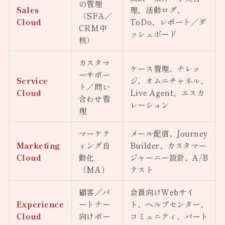
の管理
Sales
理、活動ログ、
（SFA／
Cloud
ToDo、レポート／ダ
CRM中
ッシュボード
核）
カスタマ
ケース管理、ナレッ
ーサポー
Service
ジ、オムニチャネル、
ト／問い
Cloud
Live Agent、エスカ
合わせ管
レーション
理
マーケテ
メール配信、Journey
Marketing
ィング自
Builder、カスタマー
Cloud
動化
ジャーニー設計、A/B
（MA）
テスト
顧客／パ
会員向けWebサイ
Experience
ートナー
ト、ヘルプセンター、
Cloud
向けポー
コミュニティ、パート