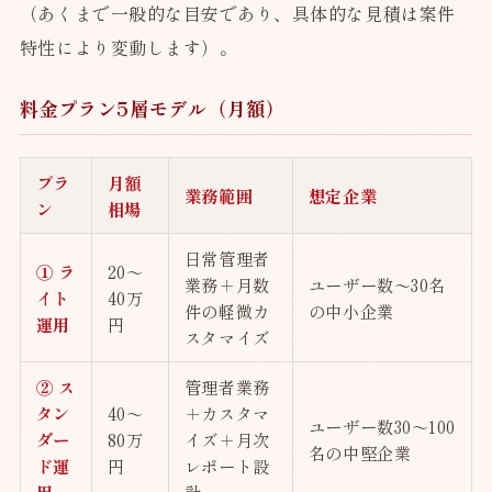
（あくまで一般的な目安であり、具体的な見積は案件
特性により変動します）。
料金プラン5層モデル（月額）
プラ
月額
業務範囲
想定企業
ン
相場
日常管理者
① ラ
20〜
業務＋月数
ユーザー数〜30名
イト
40万
件の軽微カ
の中小企業
運用
円
スタマイズ
② ス
管理者業務
タン
40〜
＋カスタマ
ユーザー数30〜100
ダー
80万
イズ＋月次
名の中堅企業
ド運
円
レポート設