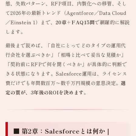
態、失敗パターン、RFP項目、内製化への移管、そし
て2026年の最新トレンド（Agentforce／Data Cloud
／Einstein 1）まで、
20章＋FAQ15問
で網羅的に解説
します。
最後まで読めば、「自社にとってどのタイプの運用代
行会社を選ぶべきか」「相場と比べて妥当な見積か」
「契約前にRFPで何を聞くべきか」が具体的に判断で
きる状態になります。Salesforce運用は、ライセンス
費だけでも年間数百万〜数千万円規模の意思決定。
選
定の質が、3年後のROIを決めます
。
■ 第2章：Salesforceとは何か｜