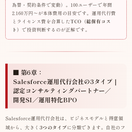
為替・契約条件で変動）。100ユーザーで年間
2,160万円〜が本体費用の目安です。運用代行費
とライセンス費を合算した
TCO（総保有コス
ト）
で投資判断するのが正解です。
■ 第6章：
Salesforce運用代行会社の3タイプ｜
認定コンサルティングパートナー／
開発SI／運用特化BPO
Salesforce運用代行会社は、ビジネスモデルと得意領
域から、大きく
3つのタイプ
に分類できます。自社のフ