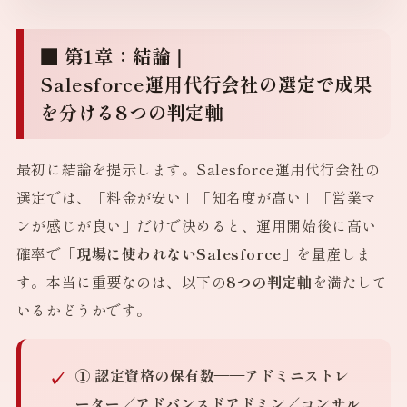
■ 第1章：結論｜
Salesforce運用代行会社の選定で成果
を分ける8つの判定軸
最初に結論を提示します。Salesforce運用代行会社の
選定では、「料金が安い」「知名度が高い」「営業マ
ンが感じが良い」だけで決めると、運用開始後に高い
確率で
「現場に使われないSalesforce」
を量産しま
す。本当に重要なのは、以下の
8つの判定軸
を満たして
いるかどうかです。
① 認定資格の保有数
——アドミニストレ
ーター／アドバンスドアドミン／コンサル