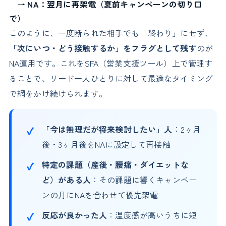
→
NA：翌月に再架電（夏前キャンペーンの切り口
で）
このように、一度断られた相手でも「終わり」にせず、
「次にいつ・どう接触するか」をフラグとして残す
のが
NA運用です。これをSFA（営業支援ツール）上で管理す
ることで、リード一人ひとりに対して最適なタイミング
で網をかけ続けられます。
「今は無理だが将来検討したい」人
：2ヶ月
後・3ヶ月後をNAに設定して再接触
特定の課題（産後・腰痛・ダイエットな
ど）がある人
：その課題に響くキャンペー
ンの月にNAを合わせて優先架電
反応が良かった人
：温度感が高いうちに短