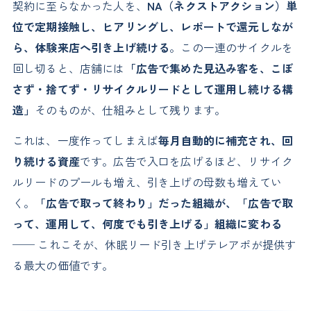
契約に至らなかった人を、
NA（ネクストアクション）単
位で定期接触し、ヒアリングし、レポートで還元しなが
ら、体験来店へ引き上げ続ける
。この一連のサイクルを
回し切ると、店舗には
「広告で集めた見込み客を、こぼ
さず・捨てず・リサイクルリードとして運用し続ける構
造」
そのものが、仕組みとして残ります。
これは、一度作ってしまえば
毎月自動的に補充され、回
り続ける資産
です。広告で入口を広げるほど、リサイク
ルリードのプールも増え、引き上げの母数も増えてい
く。
「広告で取って終わり」だった組織が、「広告で取
って、運用して、何度でも引き上げる」組織に変わる
── これこそが、休眠リード引き上げテレアポが提供す
る最大の価値です。