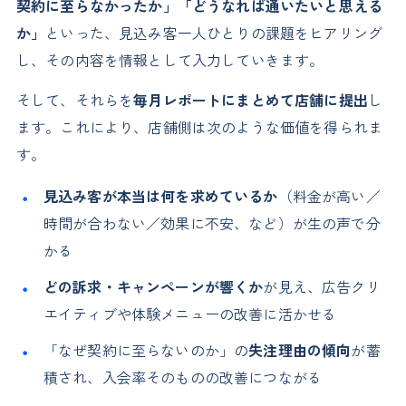
契約に至らなかったか」「どうなれば通いたいと思える
か」
といった、見込み客一人ひとりの課題をヒアリング
し、その内容を情報として入力していきます。
そして、それらを
毎月レポートにまとめて店舗に提出
し
ます。これにより、店舗側は次のような価値を得られま
す。
見込み客が本当は何を求めているか
（料金が高い／
時間が合わない／効果に不安、など）が生の声で分
かる
どの訴求・キャンペーンが響くか
が見え、広告クリ
エイティブや体験メニューの改善に活かせる
「なぜ契約に至らないのか」の
失注理由の傾向
が蓄
積され、入会率そのものの改善につながる