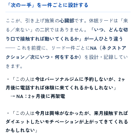
「次の一手」を一件ごとに設計する
ここが、引き上げ施策の
心臓部
です。休眠リードは「来
る／来ない」の二択ではありません。
「いつ、どんな切
り口で接触すれば動いてくれるか」が一人ひとり違う
── これを前提に、リード一件ごとに
NA（ネクストア
クション／次にいつ・何をするか）
を設計・記録してい
きます。
・「この人は
今はパーソナルジムに予約しないが、2ヶ
月後に電話すれば体験に来てくれるかもしれない
」
→
NA：2ヶ月後に再架電
・「この人は
今月は興味がなかったが、来月接触すれば
ダイエットしたいモチベーションが上がってきてくれる
かもしれない
」