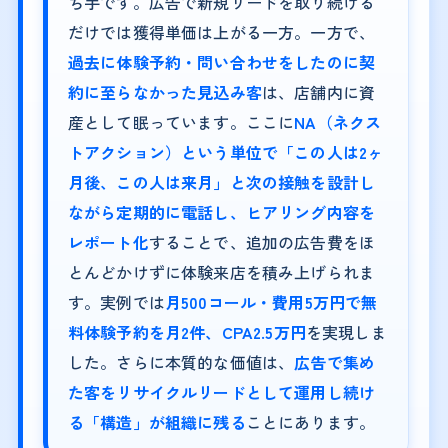
ち手です。広告で新規リードを取り続ける
だけでは獲得単価は上がる一方。一方で、
過去に体験予約・問い合わせをしたのに契
約に至らなかった見込み客
は、店舗内に資
産として眠っています。ここに
NA（ネクス
トアクション）という単位で「この人は2ヶ
月後、この人は来月」と次の接触を設計し
ながら定期的に電話し、ヒアリング内容を
レポート化
することで、追加の広告費をほ
とんどかけずに体験来店を積み上げられま
す。実例では
月500コール・費用5万円で無
料体験予約を月2件、CPA2.5万円
を実現しま
した。さらに本質的な価値は、
広告で集め
た客をリサイクルリードとして運用し続け
る「構造」が組織に残る
ことにあります。