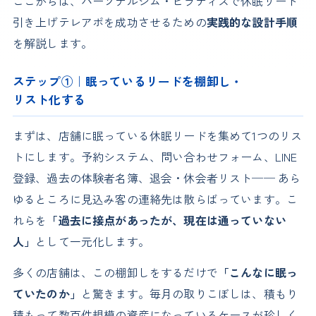
ここからは、パーソナルジム・ピラティスで休眠リード
引き上げテレアポを成功させるための
実践的な設計手順
を解説します。
ステップ①｜眠っているリードを棚卸し・
リスト化する
まずは、店舗に眠っている休眠リードを集めて1つのリス
トにします。予約システム、問い合わせフォーム、LINE
登録、過去の体験者名簿、退会・休会者リスト── あら
ゆるところに見込み客の連絡先は散らばっています。こ
れらを
「過去に接点があったが、現在は通っていない
人」
として一元化します。
多くの店舗は、この棚卸しをするだけで
「こんなに眠っ
ていたのか」
と驚きます。毎月の取りこぼしは、積もり
積もって数百件規模の資産になっているケースが珍しく