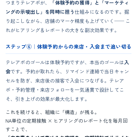
つまりテレアポが、
「体験予約の獲得」と「マーケティ
ングの示唆出し」を同時に担う
仕組みになるのです。掘
り起こしながら、店舗のマーケ精度も上げていく── こ
れがヒアリング＆レポートの大きな副次効果です。
ステップ⑥｜体験予約からの来店・入会まで追い切る
テレアポのゴールは体験予約ですが、本当のゴールは
入
会
です。予約が取れたら、リマインド連絡で当日キャン
セルを防ぎ、来店後の接客で入会につなげる。テレア
ポ・予約管理・来店フォローを一気通貫で設計してこ
そ、引き上げの効果が最大化します。
これを続けると、組織に「構造」が残る。
NA単位の定期接触 × ヒアリングのレポート化を毎月回
すことで、