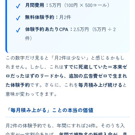
月間費用：
5万円（100円 × 500コール）
無料体験予約：
月2件
体験予約あたりCPA：
2.5万円（5万円 ÷ 2
件）
この数字だけ見ると「月2件は少ない」と感じるかもし
れません。しかし、これは
すでに死蔵していた＝本来ゼ
ロだったはずのリードから、追加の広告費ゼロで生まれ
た体験予約
です。さらに、これを
毎月積み上げ続ける
と
意味が変わってきます。
「毎月積み上がる」ことの本当の価値
月2件の体験予約でも、年間にすれば24件。そのうち入
会率が一定割合あれば、
年間で複数名の新規入会が、月