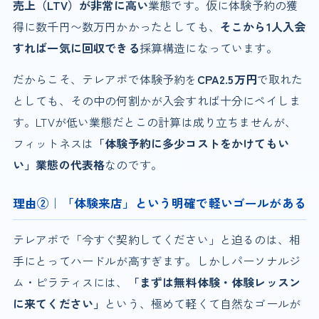
売上（LTV）が非常に高い
業態です。仮に体験予約の獲
得に数千円〜数万円かかったとしても、
そこから1人入会
すれば一気に回収できる
採算構造になっています。
だからこそ、テレアポで体験予約を
CPA2.5万円
で取れた
としても、その中の何割かが入会すれば十分にペイしま
す。LTVが低い業態だとこの計算は成り立ちませんが、
フィットネスは
「体験予約に多少コストをかけてもい
い」業態の代表格
なのです。
理由②｜「体験来店」という明確で軽いゴールがある
テレアポで「今すぐ契約してください」と迫るのは、相
手にとってハードルが高すぎます。しかしパーソナルジ
ム・ピラティスには、
「まずは無料体験・体験レッスン
に来てください」
という、極めて軽くて自然なゴールが