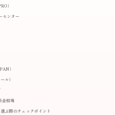
PRO）
ーセンター
PAN）
コール）
グ
料金相場
を選ぶ際のチェックポイント