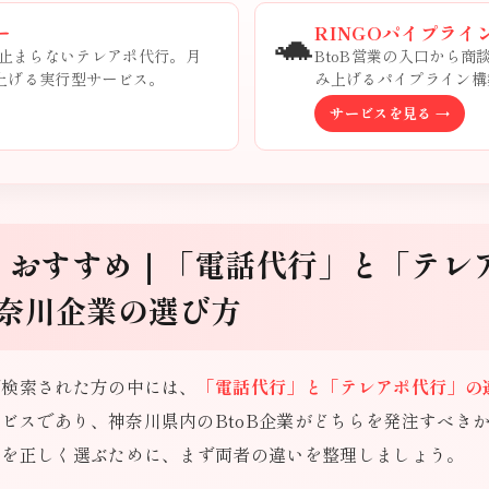
🐢
ー
RINGOパイプライ
止まらないテレアポ代行。月
BtoB営業の入口から
み上げる実行型サービス。
み上げるパイプライン構
サービスを見る →
川 おすすめ｜「電話代行」と「テレ
奈川企業の選び方
で検索された方の中には、
「電話代行」と「テレアポ代行」の
ビスであり、神奈川県内のBtoB企業がどちらを発注すべき
すめを正しく選ぶために、まず両者の違いを整理しましょう。