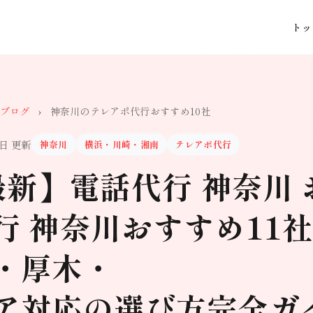
トッ
ブログ
›
神奈川のテレアポ代行おすすめ10社
0日 更新
神奈川
横浜・川崎・湘南
テレアポ代行
最新】電話代行 神奈川
行 神奈川おすすめ11
・厚木・
ア対応の選び方完全ガ