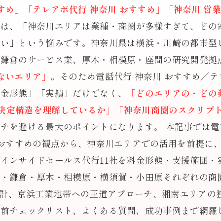
すめ」「テレアポ代行 神奈川 おすすめ」「神奈川 営業
のは、「神奈川エリアは業種・商圏が多様すぎて、どの
ない」という悩みです。神奈川県は横浜・川崎の都市型
・鎌倉のサービス業、厚木・相模原・座間の研究開発拠
ないエリア」
。そのため電話代行 神奈川 おすすめ／テ
料金形態」「実績」だけでなく、
「どのエリアの・どの
意思決定構造を理解しているか」「神奈川商圏のスクリプ
チを避ける最大のポイントになります。 本記事では電話
 おすすめの観点から、神奈川エリアでの活用を前提に
インサイドセールス代行11社を料金形態・支援範囲・
沢・鎌倉・厚木・相模原・横須賀・小田原それぞれの商
I設計、京浜工業地帯への王道アプローチ、湘南エリアの
約前チェックリスト、よくある質問、成功事例まで網羅