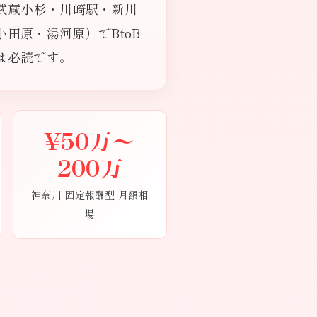
武蔵小杉・川崎駅・新川
田原・湯河原）でBtoB
は必読です。
¥50万〜
200万
神奈川 固定報酬型 月額相
場