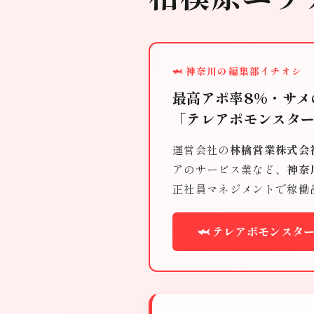
🦈 神奈川の編集部イチオシ
最高アポ率8%・サメ
「テレアポモンスタ
運営会社の
林檎営業株式会
アのサービス業など、
神奈
正社員マネジメントで稼働
🦈 テレアポモンスタ