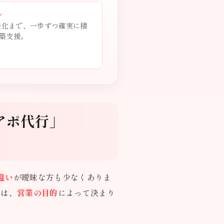
ン
商談化まで、一歩ずつ確実に積
築支援。
アポ代行」
違い
が曖昧な方も少なくありま
かは、
営業の目的
によって決まり