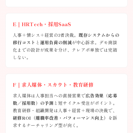
E｜HRTech・採用SaaS
人事＋情シス＋経営の3者決裁。
既存システムからの
移行コスト
と
運用負荷の削減
が中心訴求。デモ商談
化までの設計が成果を分け、テレアポ単独では完結
しない。
F｜求人媒体・スカウト・教育研修
求人媒体は人事担当への直接営業で
広告効果（応募
数／採用数）の予測
と短サイクル受注がポイント。
教育研修・組織開発は人事＋経営＋現場の決裁で、
研修ROI（離職率改善・パフォーマンス向上）
を訴
求するナーチャリング型が向く。