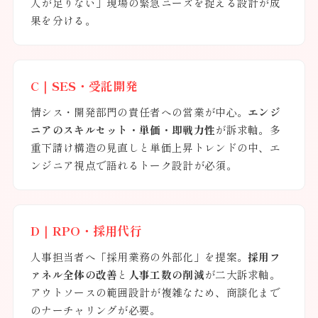
人が足りない」現場の緊急ニーズを捉える設計が成
果を分ける。
C｜SES・受託開発
情シス・開発部門の責任者への営業が中心。
エンジ
ニアのスキルセット・単価・即戦力性
が訴求軸。多
重下請け構造の見直しと単価上昇トレンドの中、エ
ンジニア視点で語れるトーク設計が必須。
D｜RPO・採用代行
人事担当者へ「採用業務の外部化」を提案。
採用フ
ァネル全体の改善
と
人事工数の削減
が二大訴求軸。
アウトソースの範囲設計が複雑なため、商談化まで
のナーチャリングが必要。