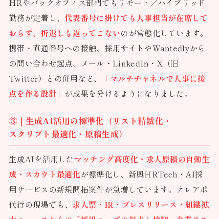
HRやバックオフィス部門でもリモート／ハイブリッド
勤務が定着し、
代表番号に掛けても人事担当が在席して
おらず、折返しも返ってこない
のが常態化しています。
携帯・直通番号への接触、採用サイトやWantedlyから
の問い合わせ起点、メール・LinkedIn・X（旧
Twitter）との併用など、
「マルチチャネルで人事に接
点を作る設計」
が成果を分けるようになりました。
③｜生成AI活用の標準化（リスト精緻化・
スクリプト最適化・原稿生成）
生成AIを活用した
マッチング高度化・求人原稿の自動生
成・スカウト最適化
が標準化し、新興HRTech・AI採
用サービスの新規開拓案件が急増しています。テレアポ
代行の現場でも、
求人票・IR・プレスリリース・組織拡