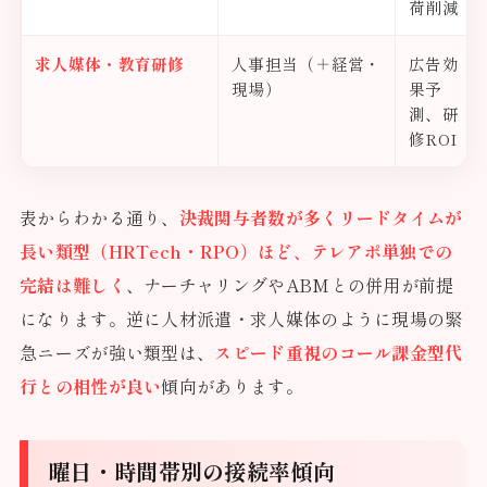
荷削減
求人媒体・教育研修
人事担当（＋経営・
広告効
現場）
果予
測、研
修ROI
表からわかる通り、
決裁関与者数が多くリードタイムが
長い類型（HRTech・RPO）ほど、テレアポ単独での
完結は難しく
、ナーチャリングやABMとの併用が前提
になります。逆に人材派遣・求人媒体のように現場の緊
急ニーズが強い類型は、
スピード重視のコール課金型代
行との相性が良い
傾向があります。
曜日・時間帯別の接続率傾向