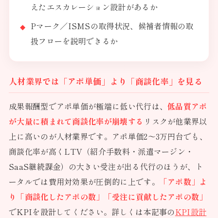
えたエスカレーション設計があるか
Pマーク／ISMSの取得状況、候補者情報の取
扱フローを説明できるか
人材業界では「アポ単価」より「商談化率」を見る
成果報酬型でアポ単価が極端に低い代行は、
低品質アポ
が大量に積まれて商談化率が崩壊する
リスクが他業界以
上に高いのが人材業界です。アポ単価2〜3万円台でも、
商談化率が高くLTV（紹介手数料・派遣マージン・
SaaS継続課金）の大きい受注が出る代行のほうが、ト
ータルでは費用対効果が圧倒的に上です。
「アポ数」よ
り「商談化したアポの数」「受注に貢献したアポの数」
でKPIを設計してください。詳しくは本記事の
KPI設計