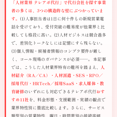
「人材業界 テレアポ代行」で代行会社を探す事業
者の多くは、3つの構造的な壁にぶつかっていま
す。
(1)人事担当者は1日に何十件もの新規営業電
話を受けており、受付突破の難易度が他業界と比
較しても格段に高い。(2)人材ビジネスは競合過多
で、差別化トークなしには記憶にすら残らない。
(3)個人情報・候補者情報のコンプラ要件が厳し
く、コール現場のガバナンスが必須——。 本記事
では、こうした人材業界特有の難所を踏まえ、
人
材紹介（RA／CA）・人材派遣・SES・RPO／
採用代行・HRTech／採用SaaS・求人媒体・教
育研修
のいずれにも対応できるテレアポ代行
おす
すめ11社
を、料金形態・支援範囲・実績の観点で
業界特性別に徹底比較します。さらに、サービス
類型別の営業特性、曜日・時間帯別の接続率傾