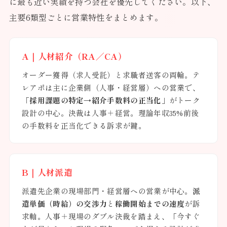
に最も近い実績を持つ会社を優先してください。以下、
主要6類型ごとに営業特性をまとめます。
A｜人材紹介（RA／CA）
オーダー獲得（求人受託）と求職者送客の両輪。テ
レアポは主に企業側（人事・経営層）への営業で、
「採用課題の特定→紹介手数料の正当化」
がトーク
設計の中心。決裁は人事＋経営。理論年収35%前後
の手数料を正当化できる訴求が鍵。
B｜人材派遣
派遣先企業の現場部門・経営層への営業が中心。
派
遣単価（時給）の交渉力
と
稼働開始までの速度
が訴
求軸。人事＋現場のダブル決裁を踏まえ、「今すぐ