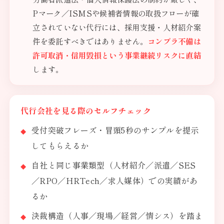
Pマーク／ISMSや候補者情報の取扱フローが確
立されていない代行には、採用支援・人材紹介案
件を委託すべきではありません。
コンプラ不備は
許可取消・信用毀損という事業継続リスクに直結
します。
代行会社を見る際のセルフチェック
受付突破フレーズ・冒頭5秒のサンプルを提示
してもらえるか
自社と同じ事業類型（人材紹介／派遣／SES
／RPO／HRTech／求人媒体）での実績があ
るか
決裁構造（人事／現場／経営／情シス）を踏ま