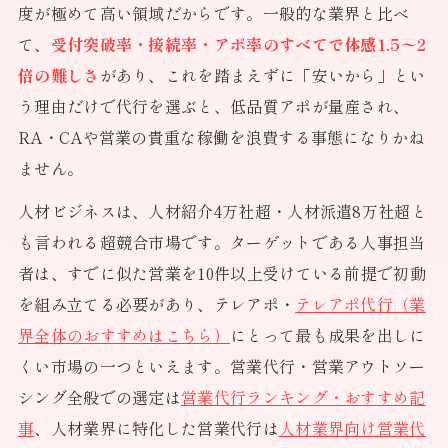
度が極めて高い領域だからです。一般的な業界と比べ
て、
受付突破率・接続率・アポ率のすべてで体感1.5〜2
倍の難しさ
があり、これを踏まえずに「安いから」とい
う理由だけで代行を選ぶと、低品質アポが量産され、
RA・CAや営業の貴重な稼働を浪費する事態になりかね
ません。
人材ビジネスは、人材紹介4万社超・人材派遣8万社超と
も言われる超競合市場です。ターゲットである人事担当
者は、すでに似た営業を10件以上受けている前提で初動
を組み立てる必要があり、テレアポ・
テレアポ代行（業
界全体のおすすめはこちら）
にとって最も成果を出しに
くい市場の一つといえます。営業代行・営業アウトソー
シング全般での選定は
営業代行ランキング・おすすめ記
事
、人材業界に特化した営業代行は
人材業界向け営業代