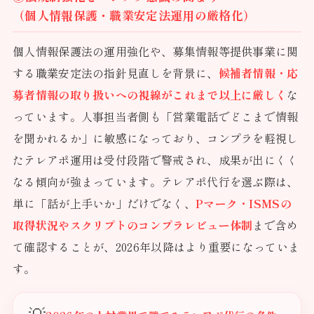
（個人情報保護・職業安定法運用の厳格化）
個人情報保護法の運用強化や、募集情報等提供事業に関
する職業安定法の指針見直しを背景に、
候補者情報・応
募者情報の取り扱いへの視線がこれまで以上に厳しく
な
っています。人事担当者側も「営業電話でどこまで情報
を聞かれるか」に敏感になっており、コンプラを軽視し
たテレアポ運用は受付段階で警戒され、成果が出にくく
なる傾向が強まっています。テレアポ代行を選ぶ際は、
単に「話が上手いか」だけでなく、
Pマーク・ISMSの
取得状況やスクリプトのコンプラレビュー体制
まで含め
て確認することが、2026年以降はより重要になっていま
す。
💡