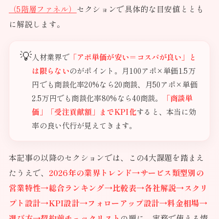
（5階層ファネル）
セクションで具体的な目安値ととも
に解説します。
💡
人材業界で
「アポ単価が安い＝コスパが良い」と
は限らない
のがポイント。月100アポ×単価1.5万
円でも商談化率20%なら20商談、月50アポ×単価
2.5万円でも商談化率80%なら40商談。
「商談単
価」「受注貢献額」までKPI化
すると、本当に効
率の良い代行が見えてきます。
本記事の以降のセクションでは、この4大課題を踏まえ
たうえで、
2026年の業界トレンド→サービス類型別の
営業特性→総合ランキング→比較表→各社解説→スクリ
プト設計→KPI設計→フォローアップ設計→料金相場→
選び方→契約前チェックリスト
の順に、実務で使える情