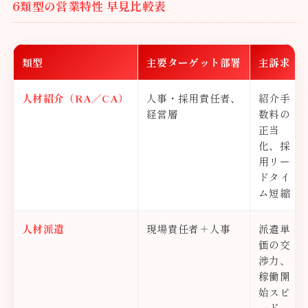
6類型の営業特性 早見比較表
類型
主要ターゲット部署
主訴求
人材紹介（RA／CA）
人事・採用責任者、
紹介手
経営層
数料の
正当
化、採
用リー
ドタイ
ム短縮
人材派遣
現場責任者＋人事
派遣単
価の交
渉力、
稼働開
始スピ
ード