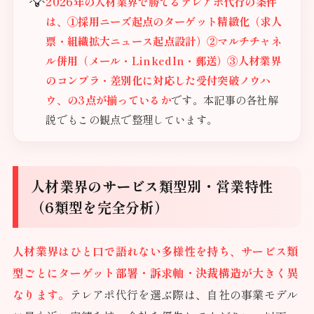
2026年の人材業界で勝てるテレアポ代行の条件
は、①採用ニーズ起点のターゲット精緻化（求人
票・組織拡大ニュース起点設計）②マルチチャネ
ル併用（メール・LinkedIn・郵送）③人材業界
のコンプラ・差別化に対応した受付突破ノウハ
ウ、の3点が揃っているか
です。本記事の各社解
説でもこの観点で整理しています。
人材業界のサービス類型別・営業特性
（6類型を完全分析）
人材業界はひと口で語れない多様性を持ち、サービス類
型ごとにターゲット部署・訴求軸・決裁構造が大きく異
なります。
テレアポ代行を選ぶ際は、自社の事業モデル