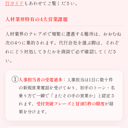
行ガイド
もあわせてご覧ください。
人材業界特有の4大営業課題
人材業界のテレアポで頻繁に遭遇する難所は、おおむね
次の4つに集約されます。代行会社を選ぶ際は、それぞ
れにどう対処してきたかを商談で必ず確認してくださ
い。
①
人事担当者の受電過多
：人事担当は1日に数十件
の新規営業電話を受けており、初手のトーン・名
乗り方で一瞬で「またその手の営業か」と認定さ
れます。
受付突破フレーズと冒頭5秒の精度
が結
果を分けます。