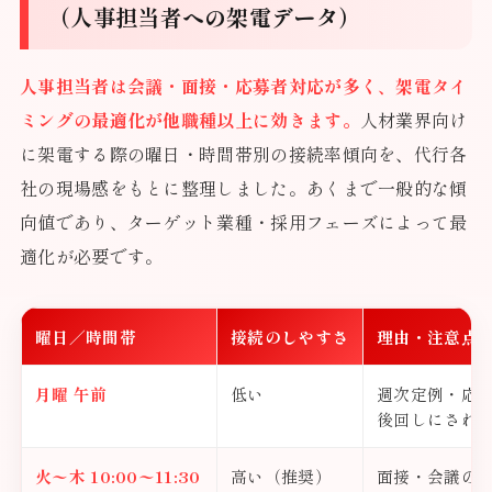
（人事担当者への架電データ）
人事担当者は会議・面接・応募者対応が多く、架電タイ
ミングの最適化が他職種以上に効きます。
人材業界向け
に架電する際の曜日・時間帯別の接続率傾向を、代行各
社の現場感をもとに整理しました。あくまで一般的な傾
向値であり、ターゲット業種・採用フェーズによって最
適化が必要です。
曜日／時間帯
接続のしやすさ
理由・注意点
月曜 午前
低い
週次定例・応
後回しにされ
火〜木 10:00〜11:30
高い（推奨）
面接・会議の