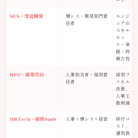
SES・受託開発
情シス・開発部門責
エンジ
任者
ニアの
スキル
セッ
ト・単
価・即
戦力性
RPO・採用代行
人事担当者・採用責
採用フ
任者
ァネル
改善、
人事工
数削減
HRTech・採用SaaS
人事＋情シス＋経営
移行コ
スト、
運用負