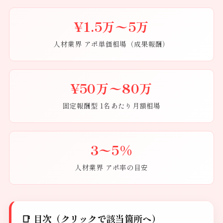
¥1.5万〜5万
人材業界 アポ単価相場（成果報酬）
¥50万〜80万
固定報酬型 1名あたり月額相場
3〜5%
人材業界 アポ率の目安
📑 目次（クリックで該当箇所へ）