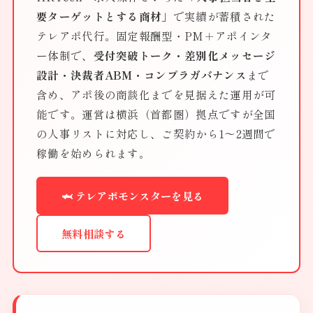
要ターゲットとする商材」
で実績が蓄積された
テレアポ代行。固定報酬型・PM＋アポインタ
ー体制で、
受付突破トーク・差別化メッセージ
設計・決裁者ABM・コンプラガバナンス
まで
含め、アポ後の商談化までを見据えた運用が可
能です。運営は横浜（首都圏）拠点ですが全国
の人事リストに対応し、ご契約から1〜2週間で
稼働を始められます。
🦈 テレアポモンスターを見る
無料相談する