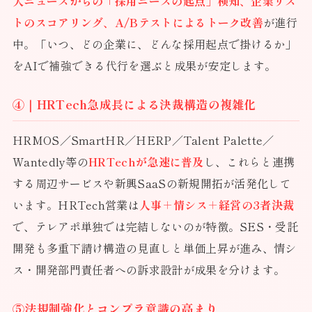
大ニュースからの「採用ニーズの起点」検知、企業リス
トのスコアリング、A/Bテストによるトーク改善
が進行
中。「いつ、どの企業に、どんな採用起点で掛けるか」
をAIで補強できる代行を選ぶと成果が安定します。
④｜HRTech急成長による決裁構造の複雑化
HRMOS／SmartHR／HERP／Talent Palette／
Wantedly等の
HRTechが急速に普及
し、これらと連携
する周辺サービスや新興SaaSの新規開拓が活発化して
います。HRTech営業は
人事＋情シス＋経営の3者決裁
で、テレアポ単独では完結しないのが特徴。SES・受託
開発も多重下請け構造の見直しと単価上昇が進み、情シ
ス・開発部門責任者への訴求設計が成果を分けます。
⑤法規制強化とコンプラ意識の高まり