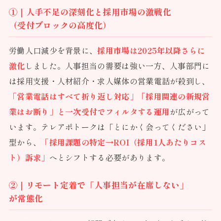
①｜人手不足の深刻化と採用市場の激戦化
（受付ブロックの高度化）
労働人口減少を背景に、
採用市場は2025年以降さらに
激化
しました。人事担当の需要は強い一方、人事部門に
は採用支援・人材紹介・求人媒体の営業電話が殺到し、
「営業電話はすべて折り返し対応」「採用関連の新規営
業はお断り」と一次受付でフィルタする運用
が広がって
います。テレアポトークは「とにかく会ってください」
型から、
「採用課題の特定→ROI（採用1人あたりコス
ト）訴求」
へとシフトする必要があります。
②｜リモート定着で「人事担当が在席しない」
が常態化