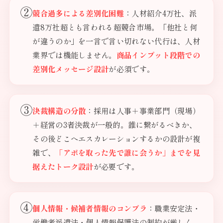
②
競合過多による差別化困難
：人材紹介4万社、派
遣8万社超とも言われる超競合市場。「他社と何
が違うのか」を一言で言い切れない代行は、人材
業界では機能しません。
商品インプット段階での
差別化メッセージ設計
が必須です。
③
決裁構造の分散
：採用は人事＋事業部門（現場）
＋経営の3者決裁が一般的。誰に繋がるべきか、
その後どこへエスカレーションするかの設計が複
雑で、
「アポを取った先で誰に会うか」までを見
据えたトーク設計
が必要です。
④
個人情報・候補者情報のコンプラ
：職業安定法・
労働者派遣法・個人情報保護法の制約が厳しく、