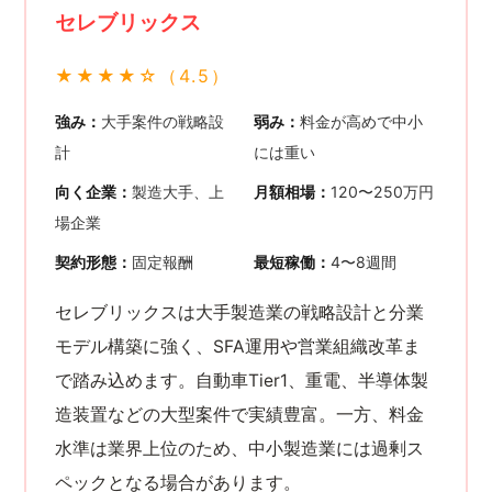
セレブリックス
★★★★☆（4.5）
強み：
大手案件の戦略設
弱み：
料金が高めで中小
計
には重い
向く企業：
製造大手、上
月額相場：
120〜250万円
場企業
契約形態：
固定報酬
最短稼働：
4〜8週間
セレブリックスは大手製造業の戦略設計と分業
モデル構築に強く、SFA運用や営業組織改革ま
で踏み込めます。自動車Tier1、重電、半導体製
造装置などの大型案件で実績豊富。一方、料金
水準は業界上位のため、中小製造業には過剰ス
ペックとなる場合があります。