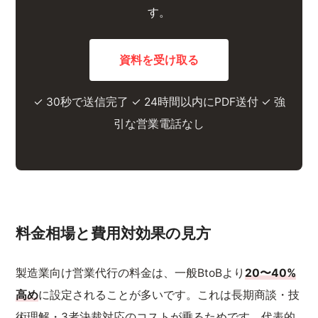
す。
資料を受け取る
✓ 30秒で送信完了 ✓ 24時間以内にPDF送付 ✓ 強
引な営業電話なし
料金相場と費用対効果の見方
製造業向け営業代行の料金は、一般BtoBより
20〜40%
高め
に設定されることが多いです。これは長期商談・技
術理解・3者決裁対応のコストが乗るためです。代表的