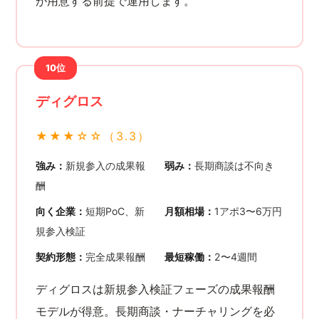
が用意する前提で運用します。
10位
ディグロス
★★★☆☆（3.3）
強み：
新規参入の成果報
弱み：
長期商談は不向き
酬
向く企業：
短期PoC、新
月額相場：
1アポ3〜6万円
規参入検証
契約形態：
完全成果報酬
最短稼働：
2〜4週間
ディグロスは新規参入検証フェーズの成果報酬
モデルが得意。長期商談・ナーチャリングを必