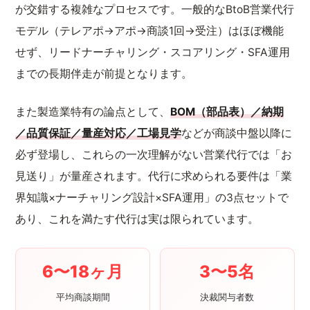
が交錯する複雑なプロセスです。一般的なBtoB営業代行
モデル（テレアポ→アポ→商談1回→受注）はほぼ機能
せず、リードナーチャリング・スコアリング・SFA運用
までの長期伴走が前提となります。
また製造業特有の論点として、
BOM（部品表）／納期
／品質保証／量産対応／工場見学
などが商談中盤以降に
必ず登場し、これらの一次理解がない営業代行では「お
見送り」が量産されます。代行に求められる要件は「業
界知識×ナーチャリング設計×SFA運用」の3点セットで
あり、これを満たす代行は実は限られています。
6〜18ヶ月
3〜5名
平均商談期間
決裁関与者数