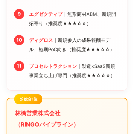
エグゼクティブ
｜無形商材ABM、新規開
拓寄り（推奨度★★★☆☆）
ディグロス
｜新規参入の成果報酬モデ
ル、短期PoC向き（推奨度★★★☆☆）
プロセルトラクション
｜製造×SaaS新規
事業立ち上げ専門（推奨度★★☆☆☆）
🥇 総合1位
林檎営業株式会社
（RINGOパイプライン）