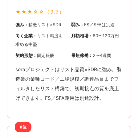
★★★☆☆（3.7）
強み：
精緻リスト×SDR
弱み：
FS／SFAは別途
向く企業：
リスト精度を
月額相場：
60〜120万円
求める中堅
契約形態：
固定報酬
最短稼働：
2〜4週間
soraプロジェクトはリスト品質×SDRに強み。製
造業の業種コード／工場規模／調達品目までフ
ィルタしたリスト構築で、初期接点の質を底上
げできます。FS／SFA運用は別途設計。
8位