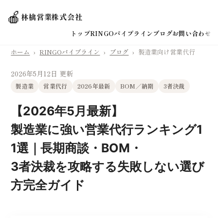
🍎
林檎営業株式会社
トップ
RINGOパイプライン
ブログ
お問い合わせ
ホーム
›
RINGOパイプライン
›
ブログ
›
製造業向け営業代行
2026年5月12日 更新
製造業
営業代行
2026年最新
BOM／納期
3者決裁
【2026年5月最新】
製造業に強い営業代行ランキング1
1選｜長期商談・BOM・
3者決裁を攻略する失敗しない選び
方完全ガイド