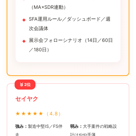
（MA×SDR連動）
SFA運用ルール／ダッシュボード／週
次会議体
展示会フォローシナリオ（14日／60日
／180日）
🥈 2位
セイヤク
★★★★★（4.8）
強み：
製造中堅IS／FS伴
弱み：
大手案件の戦略設
走
計はやや手薄