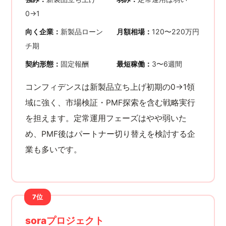
0→1
向く企業：
新製品ローン
月額相場：
120〜220万円
チ期
契約形態：
固定報酬
最短稼働：
3〜6週間
コンフィデンスは新製品立ち上げ初期の0→1領
域に強く、市場検証・PMF探索を含む戦略実行
を担えます。定常運用フェーズはやや弱いた
め、PMF後はパートナー切り替えを検討する企
業も多いです。
7位
soraプロジェクト