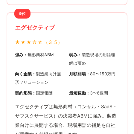
9位
エグゼクティブ
★★★☆☆（3.5）
強み：
無形商材ABM
弱み：
製造現場の用語理
解は薄め
向く企業：
製造業向け無
月額相場：
80〜150万円
形ソリューション
契約形態：
固定報酬
最短稼働：
3〜6週間
エグゼクティブは無形商材（コンサル・SaaS・
サブスクサービス）の決裁者ABMに強み。製造
業向けに展開する場合、現場用語の補足を自社