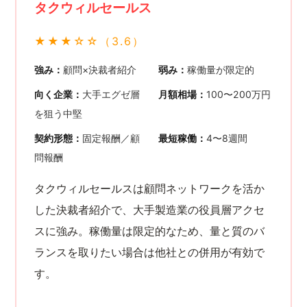
タクウィルセールス
★★★☆☆（3.6）
強み：
顧問×決裁者紹介
弱み：
稼働量が限定的
向く企業：
大手エグゼ層
月額相場：
100〜200万円
を狙う中堅
契約形態：
固定報酬／顧
最短稼働：
4〜8週間
問報酬
タクウィルセールスは顧問ネットワークを活か
した決裁者紹介で、大手製造業の役員層アクセ
スに強み。稼働量は限定的なため、量と質のバ
ランスを取りたい場合は他社との併用が有効で
す。