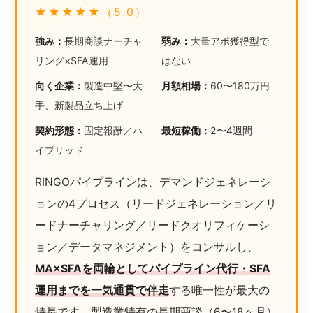
★★★★★（5.0）
強み：
長期商談ナーチャ
弱み：
大量アポ獲得型で
リング×SFA運用
はない
向く企業：
製造中堅〜大
月額相場：
60〜180万円
手、新製品立ち上げ
契約形態：
固定報酬／ハ
最短稼働：
2〜4週間
イブリッド
RINGOパイプラインは、デマンドジェネレーシ
ョンの4プロセス（リードジェネレーション／リ
ードナーチャリング／リードクオリフィケーシ
ョン／データマネジメント）をコンサルし、
MA×SFAを両輪としてパイプライン代行・SFA
運用までを一気通貫で伴走
する唯一性が最大の
特長です。製造業特有の長期商談（6〜18ヶ月）