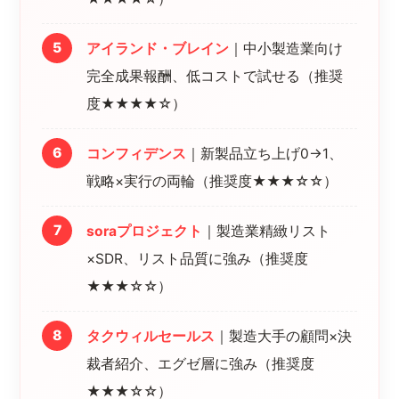
アイランド・ブレイン
｜中小製造業向け
完全成果報酬、低コストで試せる（推奨
度★★★★☆）
コンフィデンス
｜新製品立ち上げ0→1、
戦略×実行の両輪（推奨度★★★☆☆）
soraプロジェクト
｜製造業精緻リスト
×SDR、リスト品質に強み（推奨度
★★★☆☆）
タクウィルセールス
｜製造大手の顧問×決
裁者紹介、エグゼ層に強み（推奨度
★★★☆☆）