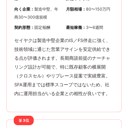
向く企業：
製造中堅、年
月額相場：
80〜150万円
商30〜300億規模
契約形態：
固定報酬
最短稼働：
3〜6週間
セイヤクは製造中堅企業のIS／FS伴走に強く、
技術領域に通じた営業アサインを安定供給でき
る点が評価されます。長期商談前提のナーチャ
リング設計が可能で、特に既存顧客の横展開
（クロスセル）やリプレース提案で実績豊富。
SFA運用までは標準スコープではないため、社
内に運用担当がいる企業との相性が良いです。
🥉 3位