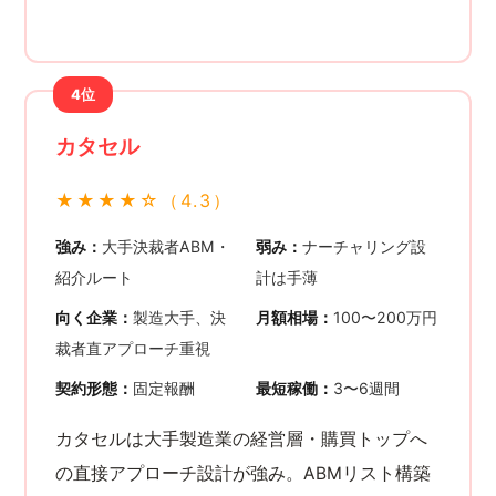
4位
カタセル
★★★★☆（4.3）
強み：
大手決裁者ABM・
弱み：
ナーチャリング設
紹介ルート
計は手薄
向く企業：
製造大手、決
月額相場：
100〜200万円
裁者直アプローチ重視
契約形態：
固定報酬
最短稼働：
3〜6週間
カタセルは大手製造業の経営層・購買トップへ
の直接アプローチ設計が強み。ABMリスト構築