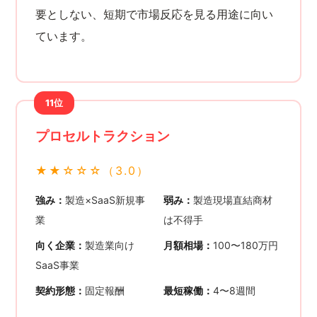
要としない、短期で市場反応を見る用途に向い
ています。
11位
プロセルトラクション
★★☆☆☆（3.0）
強み：
製造×SaaS新規事
弱み：
製造現場直結商材
業
は不得手
向く企業：
製造業向け
月額相場：
100〜180万円
SaaS事業
契約形態：
固定報酬
最短稼働：
4〜8週間