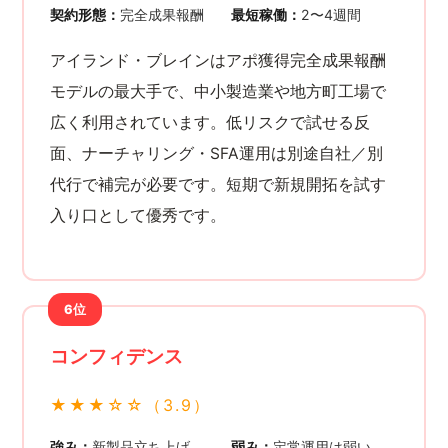
契約形態：
完全成果報酬
最短稼働：
2〜4週間
アイランド・ブレインはアポ獲得完全成果報酬
モデルの最大手で、中小製造業や地方町工場で
広く利用されています。低リスクで試せる反
面、ナーチャリング・SFA運用は別途自社／別
代行で補完が必要です。短期で新規開拓を試す
入り口として優秀です。
6位
コンフィデンス
★★★☆☆（3.9）
強み：
新製品立ち上げ
弱み：
定常運用は弱い