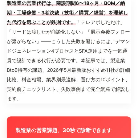
製造業の営業代行は、商談期間6〜18ヶ月・BOM／納
期・工場稼働・3者決裁（技術／購買／経営）を理解し
た代行を選ぶことが鉄則です。
「テレアポしただけ」
「リードは渡したが商談化しない」「展示会後フォロー
が繋がらない」——こうした失敗を避けるには、デマン
ドジェネレーション4プロセスとSFA運用までを一気通
貫で設計できる代行が必要です。本記事では、製造業
BtoB特有の課題、2026年5月最新版おすすめ11社の詳細
比較、料金相場、業界別最適解、選び方の10ポイント、
契約前チェックリスト、失敗事例まで完全網羅で解説し
ます。
製造業の営業課題、30秒で診断できます