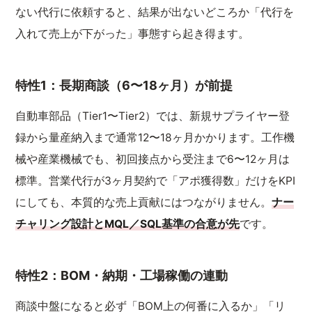
ない代行に依頼すると、結果が出ないどころか「代行を
入れて売上が下がった」事態すら起き得ます。
特性1：長期商談（6〜18ヶ月）が前提
自動車部品（Tier1〜Tier2）では、新規サプライヤー登
録から量産納入まで通常12〜18ヶ月かかります。工作機
械や産業機械でも、初回接点から受注まで6〜12ヶ月は
標準。営業代行が3ヶ月契約で「アポ獲得数」だけをKPI
にしても、本質的な売上貢献にはつながりません。
ナー
チャリング設計とMQL／SQL基準の合意が先
です。
特性2：BOM・納期・工場稼働の連動
商談中盤になると必ず「BOM上の何番に入るか」「リ