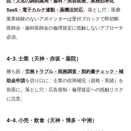
院・大名の調剤薬局・歯科・美容医療、業務効率化
SaaS・電子カルテ連動・薬機法対応
。落とし穴：医療
業界経験のないアポインターは受付ブロックで即切断、
医師会・歯科医師会の倫理規定に抵触しないアプローチ
必須。
4-3. 士業（天神・赤坂・薬院）
勝ち筋：
労務トラブル・税務調査・契約書チェック・補
助金申請
を切り口に、士業の信用補完（資格・実績）を
前面に。落とし穴：広告規制・倫理規定への抵触リスク
に注意。
4-4. 小売・飲食（天神・博多・中洲）