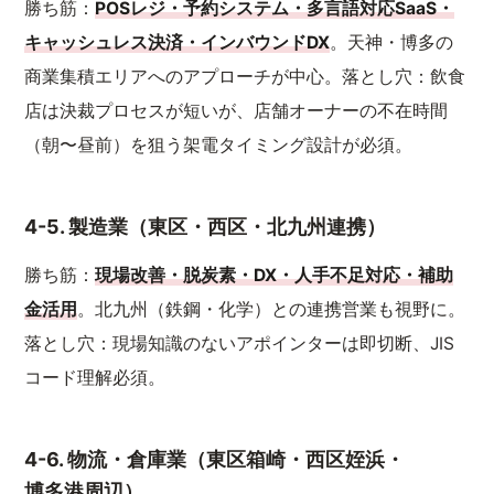
勝ち筋：
POSレジ・予約システム・多言語対応SaaS・
キャッシュレス決済・インバウンドDX
。天神・博多の
商業集積エリアへのアプローチが中心。落とし穴：飲食
店は決裁プロセスが短いが、店舗オーナーの不在時間
（朝〜昼前）を狙う架電タイミング設計が必須。
4-5. 製造業（東区・西区・北九州連携）
勝ち筋：
現場改善・脱炭素・DX・人手不足対応・補助
金活用
。北九州（鉄鋼・化学）との連携営業も視野に。
落とし穴：現場知識のないアポインターは即切断、JIS
コード理解必須。
4-6. 物流・倉庫業（東区箱崎・西区姪浜・
博多港周辺）