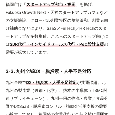
福岡市は「
スタートアップ都市・福岡
」を掲げ、
Fukuoka Growth Next・天神スタートアップカフェなど
の支援施設、グローバル創業特区の規制緩和、創業者向
け補助金などにより、SaaS／FinTech／HRTechのスタ
ートアップが多数集積。これらのスタートアップ向けに
は
SDR代行・インサイドセールス代行・PoC設計支援
の
需要が拡大しています。
2-3. 九州全域DX・脱炭素・人手不足対応
九州全域で
DX・脱炭素・人手不足対応
が共通課題。北
九州の製造業（鉄鋼・化学）、熊本の半導体（TSMC関
連サプライチェーン）、九州一円の物流・農業／食品分
野でDXSaaS・脱炭素コンサル・補助金活用支援の需要
が拡大しており、福岡発の営業代行が九州全域に展開す