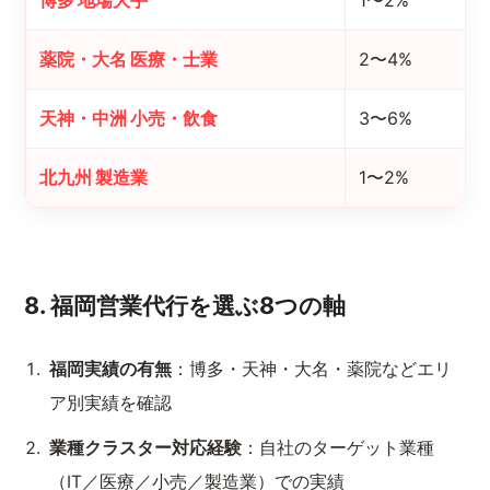
博多 地場大手
1〜2%
薬院・大名 医療・士業
2〜4%
天神・中洲 小売・飲食
3〜6%
北九州 製造業
1〜2%
8. 福岡営業代行を選ぶ8つの軸
福岡実績の有無
：博多・天神・大名・薬院などエリ
ア別実績を確認
業種クラスター対応経験
：自社のターゲット業種
（IT／医療／小売／製造業）での実績