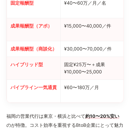
固定報酬型
¥40〜60万／月／名
成果報酬型（アポ）
¥15,000〜40,000／件
成果報酬型（商談化）
¥30,000〜70,000／件
ハイブリッド型
固定¥25万〜＋成果
¥10,000〜25,000
パイプライン一気通貫
¥60〜180万／月
福岡の営業代行は東京・横浜と比べて
約10〜20%安い
のが特徴。コスト効率を重視するBtoB企業にとって魅力