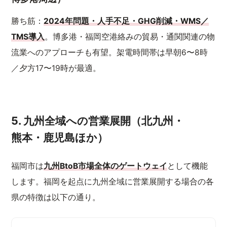
勝ち筋：
2024年問題・人手不足・GHG削減・WMS／
TMS導入
。博多港・福岡空港絡みの貿易・通関関連の物
流業へのアプローチも有望。架電時間帯は早朝6〜8時
／夕方17〜19時が最適。
5. 九州全域への営業展開（北九州・
熊本・鹿児島ほか）
福岡市は
九州BtoB市場全体のゲートウェイ
として機能
します。福岡を起点に九州全域に営業展開する場合の各
県の特徴は以下の通り。