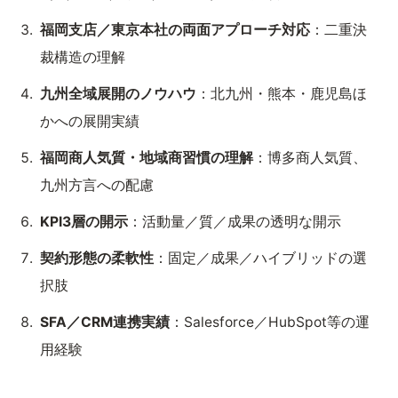
福岡支店／東京本社の両面アプローチ対応
：二重決
裁構造の理解
九州全域展開のノウハウ
：北九州・熊本・鹿児島ほ
かへの展開実績
福岡商人気質・地域商習慣の理解
：博多商人気質、
九州方言への配慮
KPI3層の開示
：活動量／質／成果の透明な開示
契約形態の柔軟性
：固定／成果／ハイブリッドの選
択肢
SFA／CRM連携実績
：Salesforce／HubSpot等の運
用経験