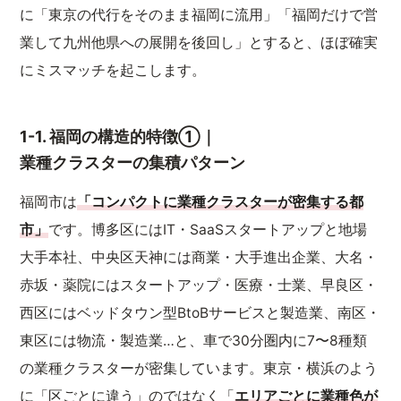
に「東京の代行をそのまま福岡に流用」「福岡だけで営
業して九州他県への展開を後回し」とすると、ほぼ確実
にミスマッチを起こします。
1-1. 福岡の構造的特徴①｜
業種クラスターの集積パターン
福岡市は
「コンパクトに業種クラスターが密集する都
市」
です。博多区にはIT・SaaSスタートアップと地場
大手本社、中央区天神には商業・大手進出企業、大名・
赤坂・薬院にはスタートアップ・医療・士業、早良区・
西区にはベッドタウン型BtoBサービスと製造業、南区・
東区には物流・製造業…と、車で30分圏内に7〜8種類
の業種クラスターが密集しています。東京・横浜のよう
に「区ごとに違う」のではなく「
エリアごとに業種色が