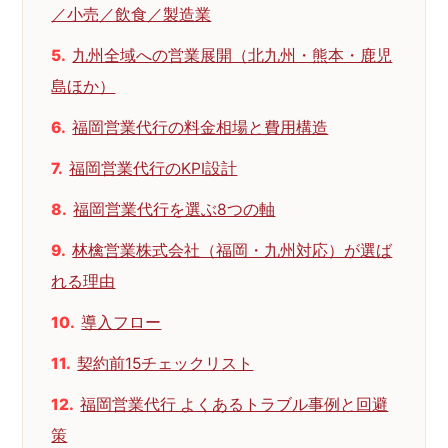
／小売／飲食／製造業
九州全域への営業展開（北九州・熊本・鹿児
島ほか）
福岡営業代行の料金相場と費用構造
福岡営業代行のKPI設計
福岡営業代行を選ぶ8つの軸
林檎営業株式会社（福岡・九州対応）が選ば
れる理由
導入フロー
契約前15チェックリスト
福岡営業代行 よくあるトラブル事例と回避
策