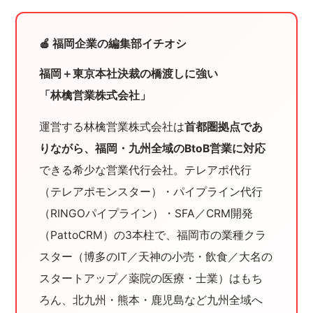
🍎 福岡企業の編集部イチオシ
福岡＋東京本社決裁の橋渡しに強い
「林檎営業株式会社」
運営する林檎営業株式会社は
首都圏拠点であ
りながら、福岡・九州全域のBtoB営業に対応
できる希少な営業代行会社。テレアポ代行
（テレアポモンスター）・パイプライン代行
（RINGOパイプライン）・SFA／CRM開発
（PattoCRM）の3本柱で、福岡市の業種クラ
スター（博多のIT／天神の小売・飲食／大名の
スタートアップ／薬院の医療・士業）はもち
ろん、北九州・熊本・鹿児島など九州全域へ