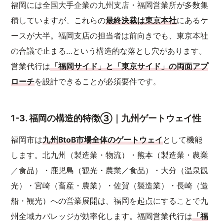
福岡には全国大手企業の九州支店・福岡営業所が多数集
積していますが、これらの
最終決裁は東京本社
にあるケ
ースが大半。福岡支店の担当者は前向きでも、東京本社
の合議で止まる…という構造的な落とし穴があります。
営業代行は
「福岡サイド」と「東京サイド」の両面アプ
ローチ
を設計できることが必須要件です。
1-3. 福岡の構造的特徴③｜九州ゲートウェイ性
福岡市は
九州BtoB市場全体のゲートウェイ
として機能
します。北九州（製造業・物流）・熊本（製造業・農業
／食品）・鹿児島（観光・農業／食品）・大分（温泉観
光）・宮崎（畜産・農業）・佐賀（製造業）・長崎（造
船・観光）への営業展開は、福岡を起点にすることで九
州全域カバレッジが効率化します。福岡営業代行は
「福