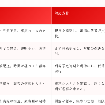
対応方針
・品質不足。事実ベースのク
根拠を確認し、迅速に代替品交
携。
態度の悪さ、説明不足。感情
まず共感を示し、対応の改善を
。
討。
誤配送。時間が経つほど顧客
到着予定時期を明確にし、代替
実行。
求誤り。顧客の信頼を大きく
請求システムを確認し、誤りな
明で理解を求める。
と実際の相違。顧客側の期待
誤解を認め、実際の仕様・制限