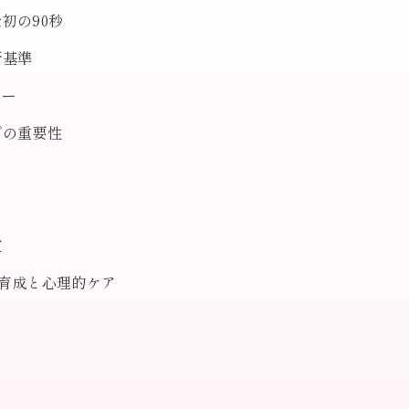
初の90秒
断基準
ロー
プの重要性
定
育成と心理的ケア